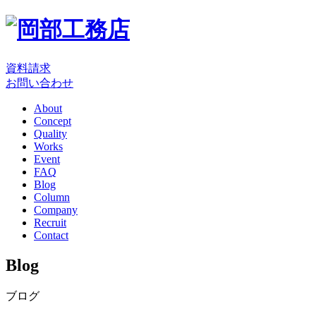
資料請求
お問い合わせ
About
Concept
Quality
Works
Event
FAQ
Blog
Column
Company
Recruit
Contact
Blog
ブログ