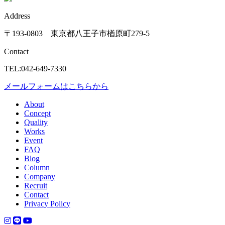
Address
〒193-0803 東京都八王子市楢原町279-5
Contact
TEL:042-649-7330
メールフォームはこちらから
About
Concept
Quality
Works
Event
FAQ
Blog
Column
Company
Recruit
Contact
Privacy Policy